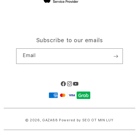
Subscribe to our emails
Email
Facebook
Instagram
YouTube
Payment
methods
© 2026,
GAZA88
Powered by SEO OT MIN LUY