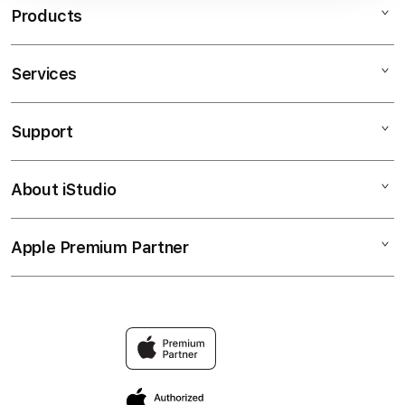
Products
Services
GAZA88
SITUS TOTO
Support
AppleCare+
BANDAR TOTO
Corporate
TOTO ONLINE
About iStudio
My Account
Toto Online
TOTO POOLS
Collection & Delivery
Elush Service Provider
BANDAR TOTO POOLS
Apple Premium Partner
About Us
Returns & Exchanges
Financing Options
BANDAR TOTO TOGEL
Find an iStudio near you
Contact Us
Trade-in
Why Shop at iStudio
FAQ
Traveller’s Reservation
Elush Corporate Website
Privacy Policy
Site Terms of Use